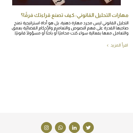
مهارات التحليل القانوني: كيف تصنع قراءتك فرقًا؟
التحليل القانوني ليس مجرد مهارة ذهنية، بل هو أداة استراتيجية تمنح
صاحبها القدرة على فهم النصوص والتعاميم والأحكام القضائية بعمق،
والتعامل معها بفعالية سواء كنت محاميًا أو باحثًا أو مسؤولًا قانونيًا.
اقرأ المزيد